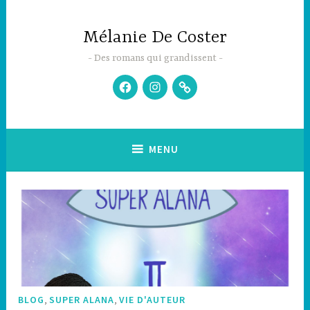
Accéder
au
Mélanie De Coster
contenu
principal
Des romans qui grandissent
Facebook
Instagram
Newsletter
MENU
,
,
BLOG
SUPER ALANA
VIE D'AUTEUR