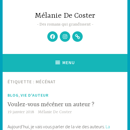
Accéder
au
Mélanie De Coster
contenu
principal
Des romans qui grandissent
Facebook
Instagram
Newsletter
MENU
ÉTIQUETTE :
MÉCÉNAT
,
BLOG
VIE D'AUTEUR
Voulez-vous mécéner un auteur ?
19 janvier 2018
Mélanie De Coster
Aujourd’hui, je vais vous parler de la vie des auteurs.
La