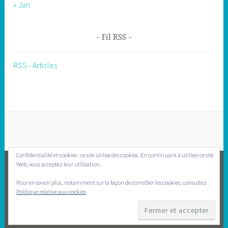
« Jan
Fil RSS
RSS - Articles
Confidentialité et cookies : ce site utilise des cookies. En continuant à utiliser ce site
Web, vous acceptez leur utilisation.
FACEBOOK
INSTAGRAM
NEWSLETTER
Pour en savoir plus, notamment sur la façon de contrôler les cookies, consultez :
Politique relative aux cookies
FIÈREMENT PROPULSÉ PAR WORDPRESS
|
THÈME : DARA PAR
AUTOMATTIC
.