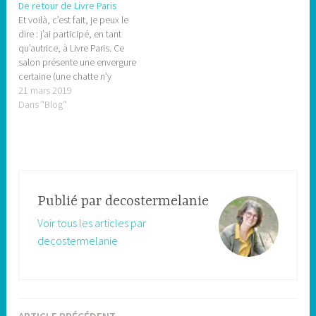
De retour de Livre Paris
Et voilà, c’est fait, je peux le
dire : j’ai participé, en tant
qu’autrice, à Livre Paris. Ce
salon présente une envergure
certaine (une chatte n’y
retrouverait pas ses petits…
21 mars 2019
et d’ailleurs, ce n’était pas
Dans "Blog"
toujours évident de voir tout
le monde) mais je suis très
heureuse d’y avoir participé.
Tellement…
Publié par
decostermelanie
Voir tous les articles par
decostermelanie