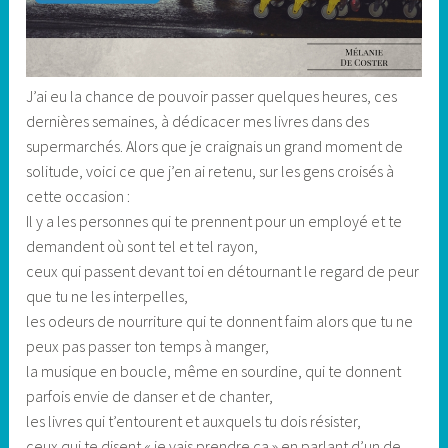
J’ai eu la chance de pouvoir passer quelques heures, ces
dernières semaines, à dédicacer mes livres dans des
supermarchés. Alors que je craignais un grand moment de
solitude, voici ce que j’en ai retenu, sur les gens croisés à
cette occasion :
Il y a les personnes qui te prennent pour un employé et te
demandent où sont tel et tel rayon,
ceux qui passent devant toi en détournant le regard de peur
que tu ne les interpelles,
les odeurs de nourriture qui te donnent faim alors que tu ne
peux pas passer ton temps à manger,
la musique en boucle, même en sourdine, qui te donnent
parfois envie de danser et de chanter,
les livres qui t’entourent et auxquels tu dois résister,
ceux qui te disent « je vais prendre ça » en parlant d’un de