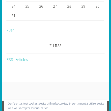
24
25
26
27
28
29
30
31
« Jan
Fil RSS
RSS - Articles
Confidentialité et cookies : ce site utilise des cookies. En continuant à utiliser ce site
Web, vous acceptez leur utilisation.
FACEBOOK
INSTAGRAM
NEWSLETTER