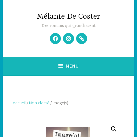
Accéder
au
Mélanie De Coster
contenu
principal
Des romans qui grandissent
Facebook
Instagram
Newsletter
MENU
Accueil
/
Non classé
/ Image(s)