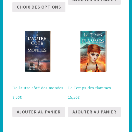
CHOIX DES OPTIONS
Ce
produit
a
plusieurs
variations.
Les
options
peuvent
être
choisies
De l’autre côté des mondes
Le Temps des flammes
sur
la
9,50
€
15,50
€
page
du
AJOUTER AU PANIER
AJOUTER AU PANIER
produit